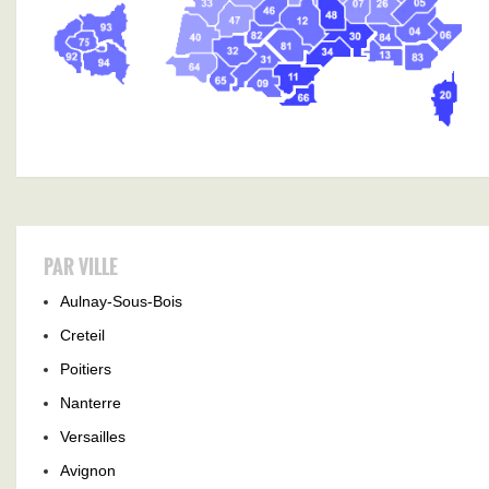
PAR VILLE
Aulnay-Sous-Bois
Creteil
Poitiers
Nanterre
Versailles
Avignon