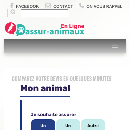
FACEBOOK
CONTACT
ON VOUS RAPPEL
Toggle
navigati
COMPAREZ VOTRE DEVIS EN QUELQUES MINUTES